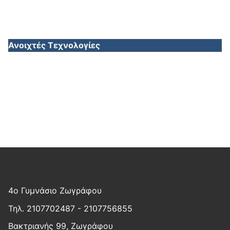
Ανοιχτές Τεχνολογίες
4ο Γυμνάσιο Ζωγράφου
Τηλ. 2107702487 - 2107756855
Βακτριανής 99, Ζωγράφου